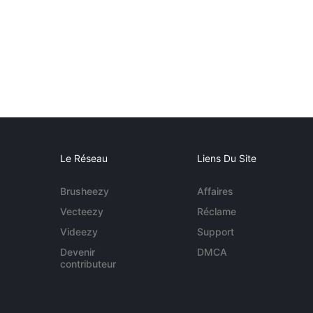
Le Réseau
Liens Du Site
Brusheezy
Affaires
Vecteezy
Réclame
Videezy
Support
Devenir
DMCA
contributeur