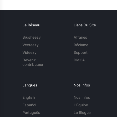
Le Réseau
Liens Du Site
Brusheezy
Affaires
Vecteezy
Réclame
Videezy
Support
Devenir
DMCA
contributeur
Langues
Nos Infos
English
Nos Infos
Español
L'Équipe
Português
Le Blogue