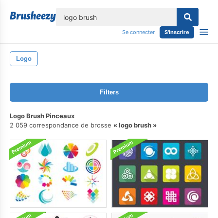
lose
Se connecter
S'inscrire
Logo
Filters
Logo Brush Pinceaux
2 059 correspondance de brosse
logo brush