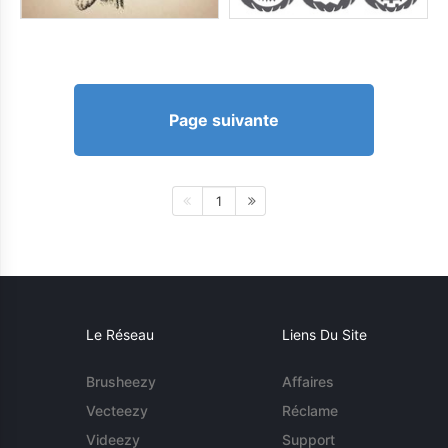
Page suivante
1
Le Réseau
Liens Du Site
Brusheezy
Affaires
Vecteezy
Réclame
Videezy
Support