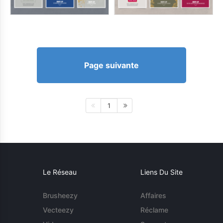
Page suivante
1
Le Réseau
Liens Du Site
Brusheezy
Affaires
Vecteezy
Réclame