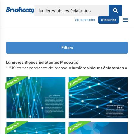
lose
Se connecter
S'inscrire
Filters
Lumières Bleues Éclatantes Pinceaux
1 219 correspondance de brosse
lumières bleues éclatantes