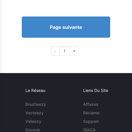
Page suivante
1
Le Réseau
Liens Du Site
Brusheezy
Affaires
Vecteezy
Réclame
Videezy
Support
Devenir
DMCA