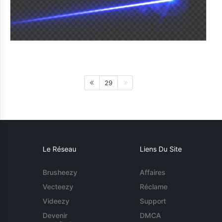
29
Le Réseau
Liens Du Site
Brusheezy
Affaires
Vecteezy
Réclame
Videezy
Support
Devenir
DMCA