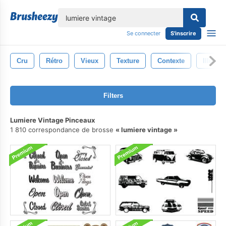
lose
Se connecter
S'inscrire
Cru
Rétro
Vieux
Texture
Contexte
Illustra
Filters
Lumiere Vintage Pinceaux
1 810 correspondance de brosse
lumiere vintage