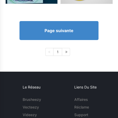
Page suivante
1
Le Réseau
Liens Du Site
Brusheezy
Affaires
Vecteezy
Réclame
Videezy
Support