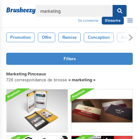
lose
Se connecter
S'inscrire
Promotion
Offre
Remise
Conception
Autocoll
Filters
Marketing Pinceaux
726 correspondance de brosse
marketing