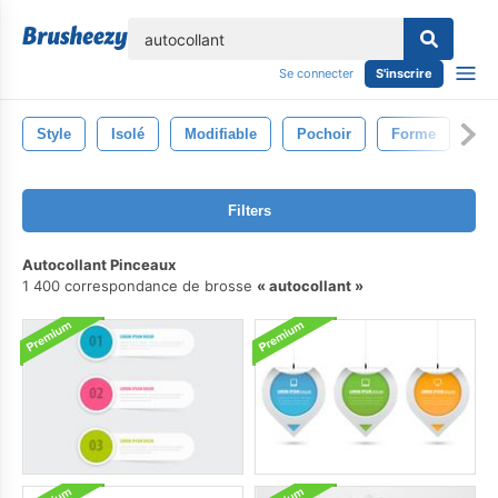
lose
Se connecter
S'inscrire
Style
Isolé
Modifiable
Pochoir
Forme
Vec
Filters
Autocollant Pinceaux
1 400 correspondance de brosse
autocollant