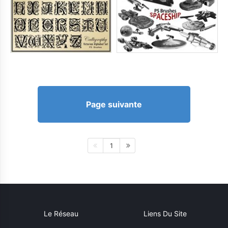
Page suivante
1
Le Réseau
Liens Du Site