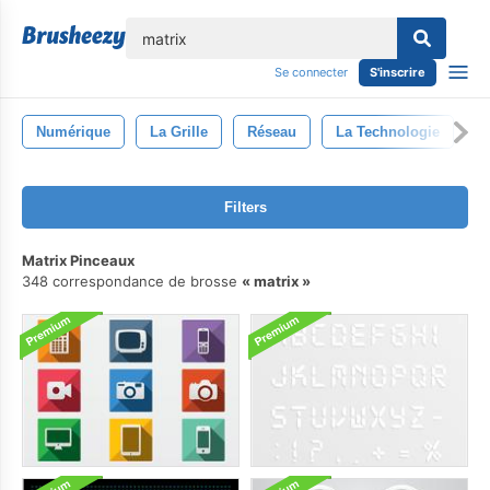
lose
Se connecter
S'inscrire
Numérique
La Grille
Réseau
La Technologie
Filters
Matrix Pinceaux
348 correspondance de brosse
matrix