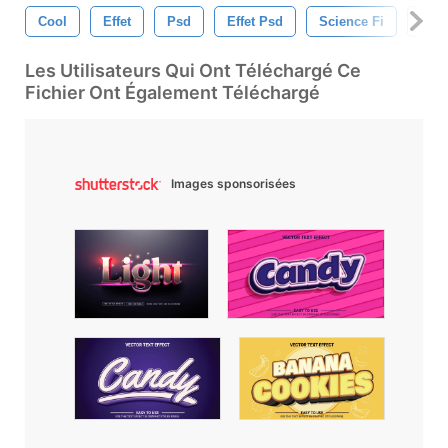
Cool
Effet
Psd
Effet Psd
Science Fi
Effe
Les Utilisateurs Qui Ont Téléchargé Ce
Fichier Ont Également Téléchargé
Images sponsorisées