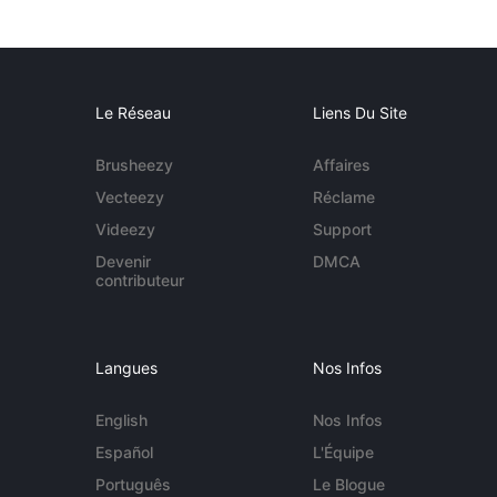
Le Réseau
Liens Du Site
Brusheezy
Affaires
Vecteezy
Réclame
Videezy
Support
Devenir
DMCA
contributeur
Langues
Nos Infos
English
Nos Infos
Español
L'Équipe
Português
Le Blogue