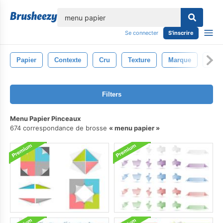
lose
Se connecter
S'inscrire
Papier
Contexte
Cru
Texture
Marque
Rétr
Filters
Menu Papier Pinceaux
674 correspondance de brosse
menu papier