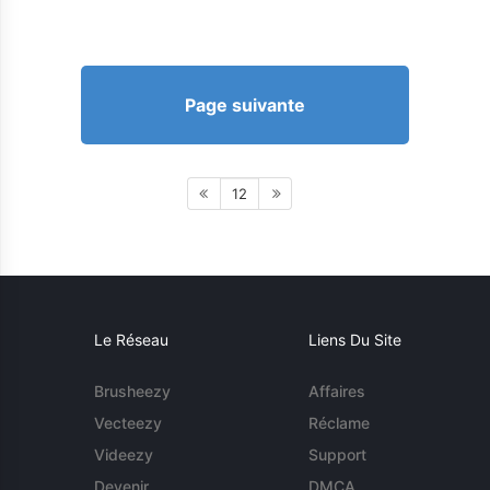
Page suivante
12
Le Réseau
Liens Du Site
Brusheezy
Affaires
Vecteezy
Réclame
Videezy
Support
Devenir
DMCA