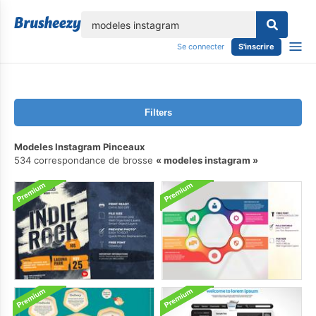
lose
Se connecter
S'inscrire
Filters
Modeles Instagram Pinceaux
534 correspondance de brosse
modeles instagram