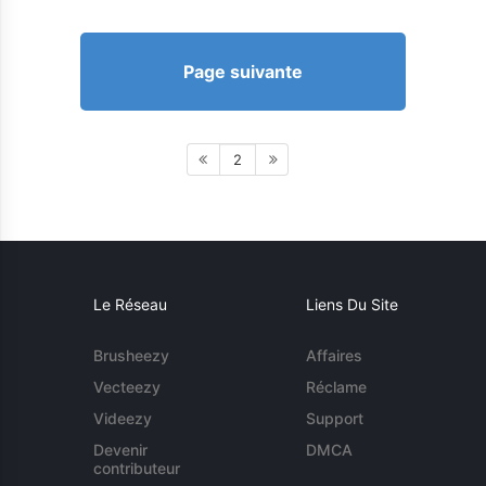
Page suivante
2
Le Réseau
Liens Du Site
Brusheezy
Affaires
Vecteezy
Réclame
Videezy
Support
Devenir
DMCA
contributeur