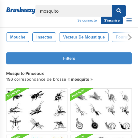
lose
Se connecter
S'inscrire
Mouche
Insectes
Vecteur De Moustique
Fourmi
Filters
Mosquito Pinceaux
196 correspondance de brosse
mosquito