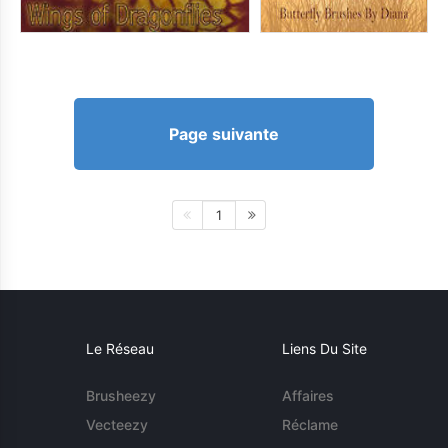
Page suivante
1
Le Réseau
Liens Du Site
Brusheezy
Affaires
Vecteezy
Réclame