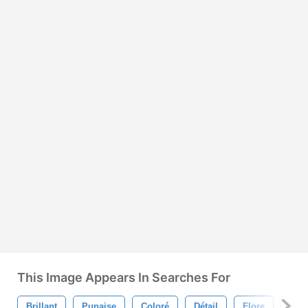
This Image Appears In Searches For
Brillant
Punaise
Coloré
Détail
Flore
Mou