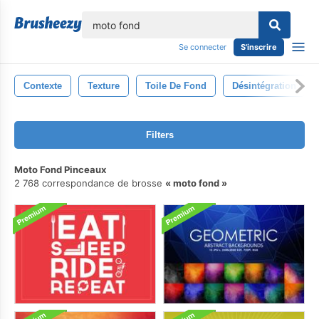
lose
Se connecter
S'inscrire
Contexte
Texture
Toile De Fond
Désintégration
Filters
Moto Fond Pinceaux
2 768 correspondance de brosse
moto fond