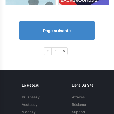
Page suivante
1
Le Réseau
Liens Du Site
Brusheezy
Affaires
Vecteezy
Réclame
Videezy
Support