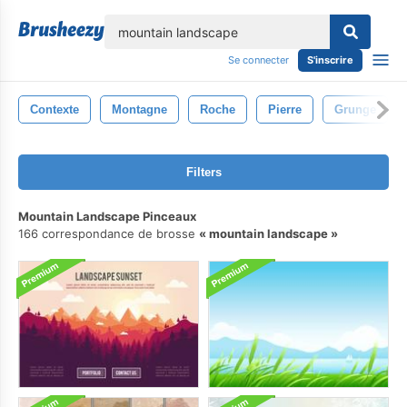
lose
Se connecter
S'inscrire
Contexte
Montagne
Roche
Pierre
Grunge
Filters
Mountain Landscape Pinceaux
166 correspondance de brosse
mountain landscape