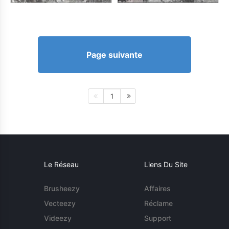
Page suivante
1
Le Réseau
Liens Du Site
Brusheezy
Affaires
Vecteezy
Réclame
Videezy
Support