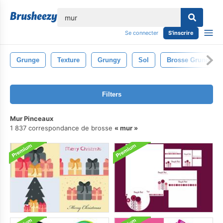
lose
Se connecter
S'inscrire
Grunge
Texture
Grungy
Sol
Brosse Grungy
Filters
Mur Pinceaux
1 837 correspondance de brosse
mur