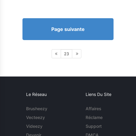
Page suivante
23
Le Réseau
Liens Du Site
Brusheezy
Affaires
Vecteezy
Réclame
Videezy
Support
Devenir
DMCA