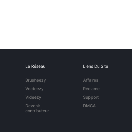
Le Réseau
Liens Du Site
Brusheezy
Affaires
Vecteezy
Réclame
Videezy
Support
Devenir
DMCA
contributeur