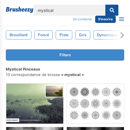
lose
Se connecter
S'inscrire
Brouillard
Foncé
Piste
Gris
Dynamique
D
Filters
Mystical Pinceaux
13 correspondance de brosse
mystical