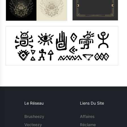
Le Réseau
Liens Du Site
Brusheezy
Affaires
Vecteezy
Réclame