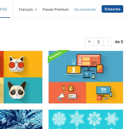
S'inscrire
PSD
Français
Passer Premium
Se connecter
de 5
5