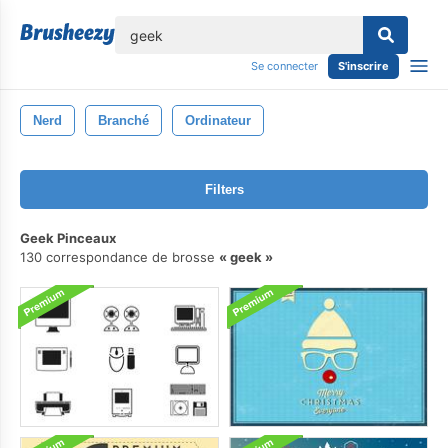
lose
Se connecter
S'inscrire
Nerd
Branché
Ordinateur
Filters
Geek Pinceaux
130 correspondance de brosse
geek