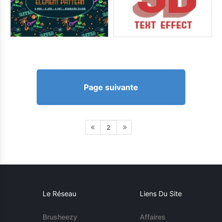
Page suivante
2
Le Réseau
Liens Du Site
Brusheezy
Affaires