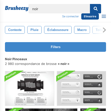
lose
Se connecter
S'inscrire
Contexte
Pluie
Éclaboussure
Macro
Toile De 
Filters
Noir Pinceaux
2 980 correspondance de brosse
noir