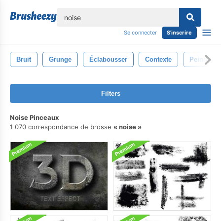
lose
Se connecter
S'inscrire
Bruit
Grunge
Éclabousser
Contexte
Peindre
Filters
Noise Pinceaux
1 070 correspondance de brosse
noise