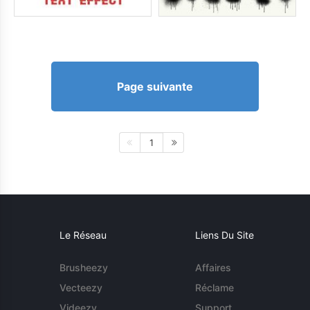
Page suivante
1
Le Réseau
Liens Du Site
Brusheezy
Affaires
Vecteezy
Réclame
Videezy
Support