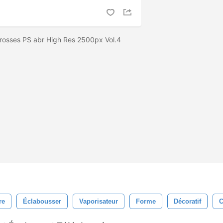
Brosses PS abr High Res 2500px Vol.4
re
Éclabousser
Vaporisateur
Forme
Décoratif
C