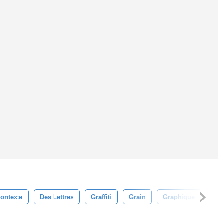
ontexte
Des Lettres
Graffiti
Grain
Graphique
C