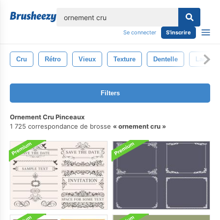
lose
Se connecter
S'inscrire
Cru
Rétro
Vieux
Texture
Dentelle
Lacey
Filters
Ornement Cru Pinceaux
1 725 correspondance de brosse
ornement cru