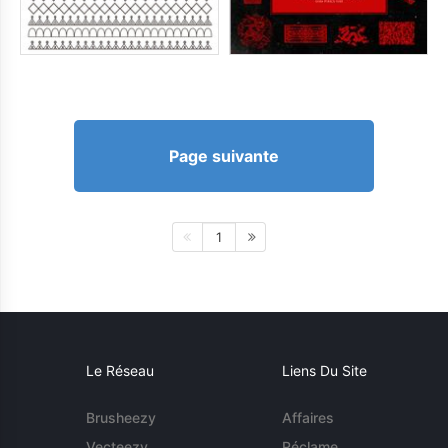
Page suivante
1
Le Réseau
Liens Du Site
Brusheezy
Affaires
Vecteezy
Réclame