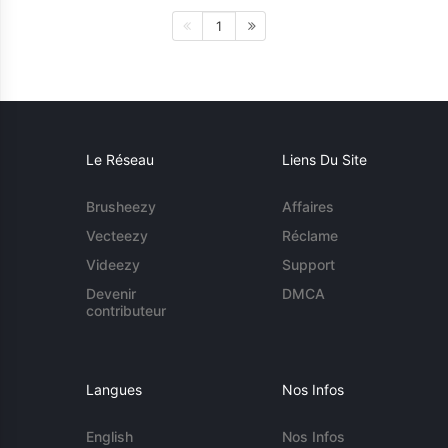
1
Le Réseau
Liens Du Site
Brusheezy
Affaires
Vecteezy
Réclame
Videezy
Support
Devenir
DMCA
contributeur
Langues
Nos Infos
English
Nos Infos