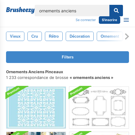
lose
Se connecter
S'inscrire
Vieux
Cru
Rétro
Décoration
Ornement
Co
Filters
Ornements Anciens Pinceaux
1 233 correspondance de brosse
ornements anciens