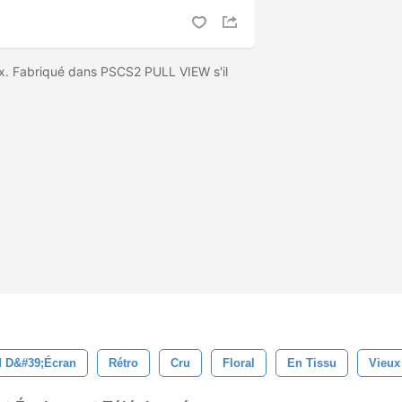
ix. Fabriqué dans PSCS2 PULL VIEW s'il
 D&#39;écran
Rétro
Cru
Floral
En Tissu
Vieux