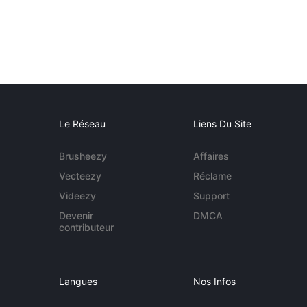
Le Réseau
Liens Du Site
Brusheezy
Affaires
Vecteezy
Réclame
Videezy
Support
Devenir
DMCA
contributeur
Langues
Nos Infos