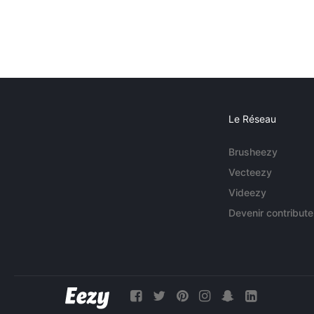
Le Réseau
Brusheezy
Vecteezy
Videezy
Devenir contribute