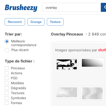
Recouvrir
Grunge
Texture
Trier par:
Overlay Pinceaux
-
2 849 cor
Meilleure
correspondance
Plus récent
Images sponsorisées par
Type de fichier :
Pinceaux
Actions
PSD
Modèles
Dégradés
Textures
Symboles
Formes