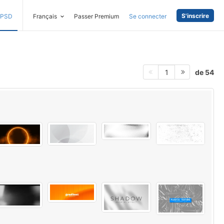
S'inscrire
PSD
Français
Passer Premium
Se connecter
de 54
1