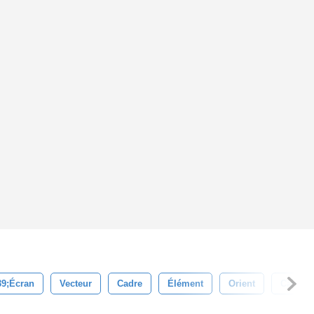
9;écran
Vecteur
Cadre
Élément
Orient
Carte