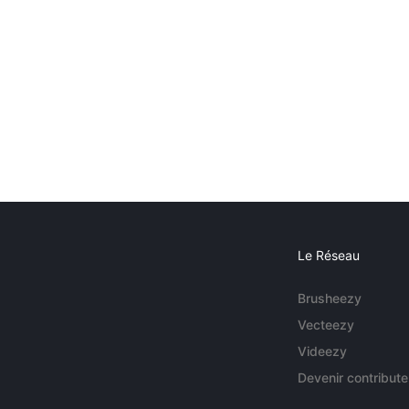
Le Réseau
Brusheezy
Vecteezy
Videezy
Devenir contribute