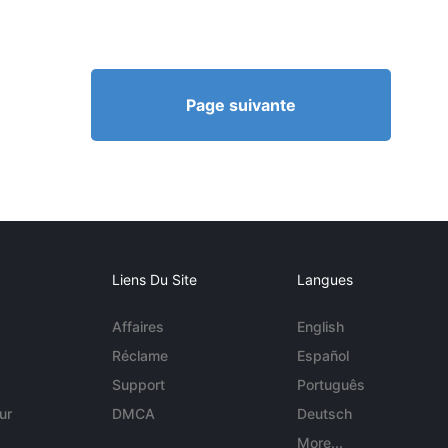
Page suivante
Liens Du Site
Langues
Affaires
English
Réclame
Español
Support
Português
ur
DMCA
Deutsch
More...