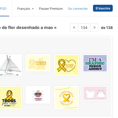
S'inscrire
PSD
Français
Passer Premium
Se connecter
 de flor desenhado a mao
de 138
134