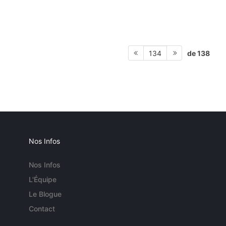
de 138
134
Nos Infos
Nos Infos
L'Équipe
Le Blogue
Contact