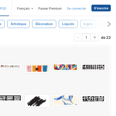
S'inscrire
PSD
Français
Passer Premium
Se connecter
e
Artistique
Décoration
Liquide
Ligne
Dessin
de 22
1