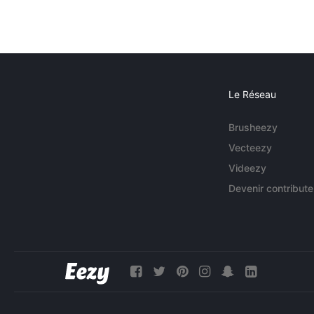
Le Réseau
Brusheezy
Vecteezy
Videezy
Devenir contribute