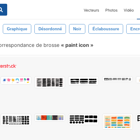
Vecteurs
Photos
Vidéo
Graphique
Désordonné
Noir
Éclaboussure
Encr
orrespondance de brosse
paint icon