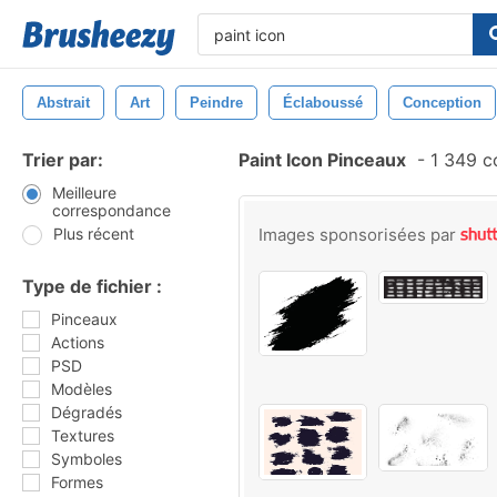
Abstrait
Art
Peindre
Éclaboussé
Conception
Trier par:
Paint Icon Pinceaux
-
1 349 c
Meilleure
correspondance
Plus récent
Images sponsorisées par
Type de fichier :
Pinceaux
Actions
PSD
Modèles
Dégradés
Textures
Symboles
Formes