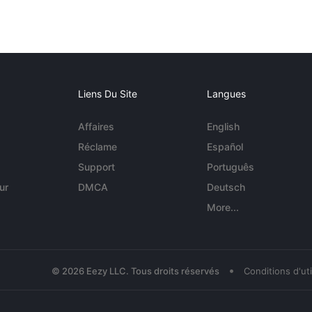
Liens Du Site
Langues
Affaires
English
Réclame
Español
Support
Português
ur
DMCA
Deutsch
More...
•
© 2026 Eezy LLC. Tous droits réservés
Conditions d'uti