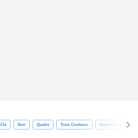
Clé
Noir
Quatre
Trois Couleurs
Imprimable
Co