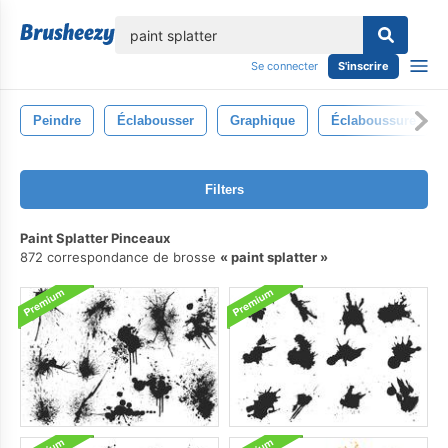
lose
Se connecter
S'inscrire
Peindre
Éclabousser
Graphique
Éclaboussure
Filters
Paint Splatter Pinceaux
872 correspondance de brosse
paint splatter