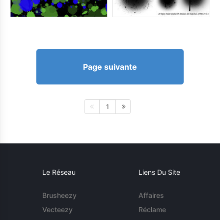
Page suivante
1
Le Réseau
Liens Du Site
Brusheezy
Affaires
Vecteezy
Réclame