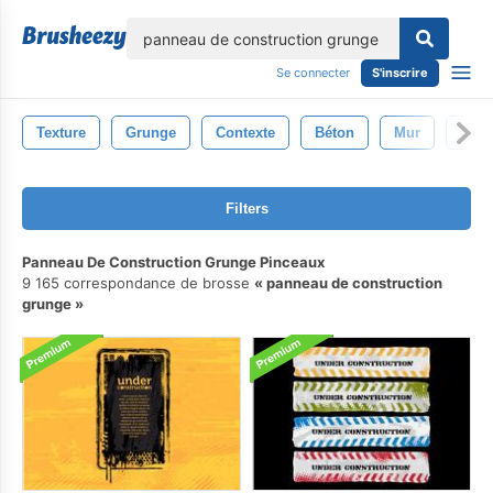
lose
Se connecter
S'inscrire
Texture
Grunge
Contexte
Béton
Mur
Cons
Filters
Panneau De Construction Grunge Pinceaux
9 165 correspondance de brosse
panneau de construction
grunge