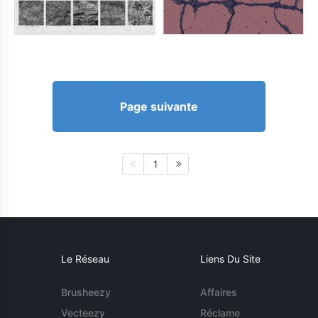
Page suivante
1
Le Réseau
Liens Du Site
Brusheezy
Affaires
Vecteezy
Réclame