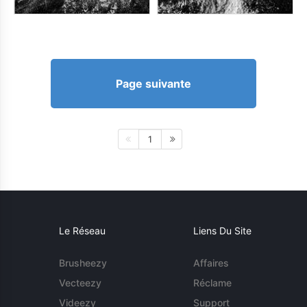
Page suivante
1
Le Réseau
Liens Du Site
Brusheezy
Affaires
Vecteezy
Réclame
Videezy
Support