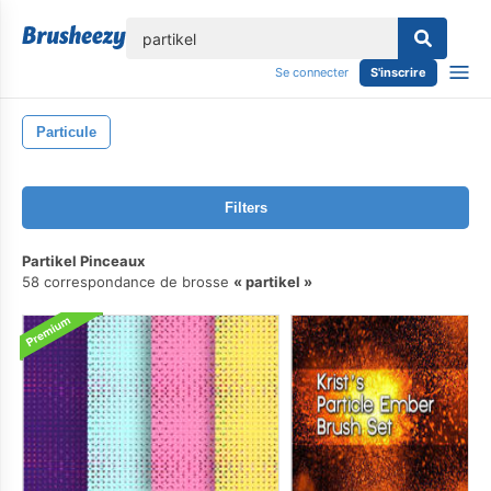
lose
Se connecter
S'inscrire
Particule
Filters
Partikel Pinceaux
58 correspondance de brosse
partikel