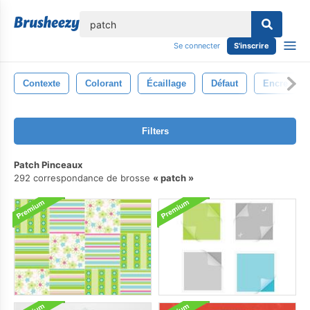
lose
Se connecter
S'inscrire
Contexte
Colorant
Écaillage
Défaut
Encre
Filters
Patch Pinceaux
292 correspondance de brosse
patch