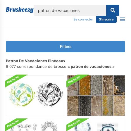
lose
Se connecter
S'inscrire
Filters
Patron De Vacaciones Pinceaux
9 077 correspondance de brosse
patron de vacaciones