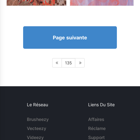
Page suivante
135
Le Réseau
Liens Du Site
Brusheezy
Affaires
Vecteezy
Réclame
Videezy
Support