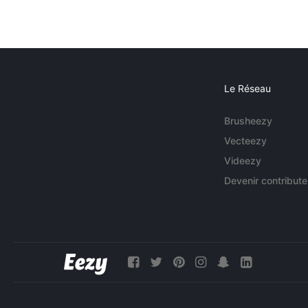
Le Réseau
Brusheezy
Vecteezy
Videezy
Devenir contribute