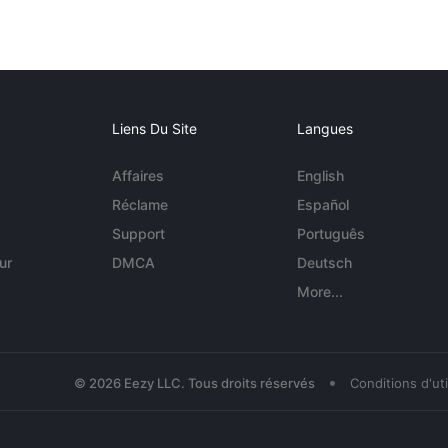
Liens Du Site
Langues
Affaires
English
Réclame
Español
Support
Português
ur
DMCA
Deutsch
More...
•
© 2026 Eezy LLC. Tous droits réservés
Conditions d'uti