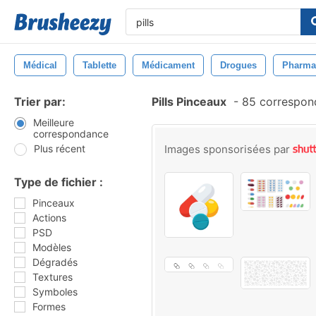
Médical
Tablette
Médicament
Drogues
Pharma
Trier par:
Pills Pinceaux
-
85 correspon
Meilleure
correspondance
Plus récent
Images sponsorisées par
Type de fichier :
Pinceaux
Actions
PSD
Modèles
Dégradés
Textures
Symboles
Formes