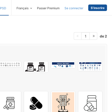
S'inscrire
PSD
Français
Passer Premium
Se connecter
de 2
1