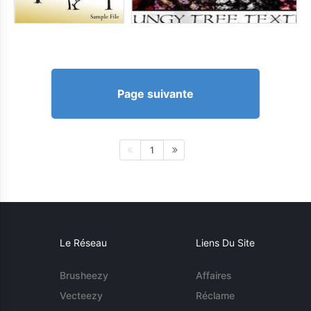
Page suivante
1
Le Réseau
Liens Du Site
Brusheezy
Affaires
Vecteezy
Réclame