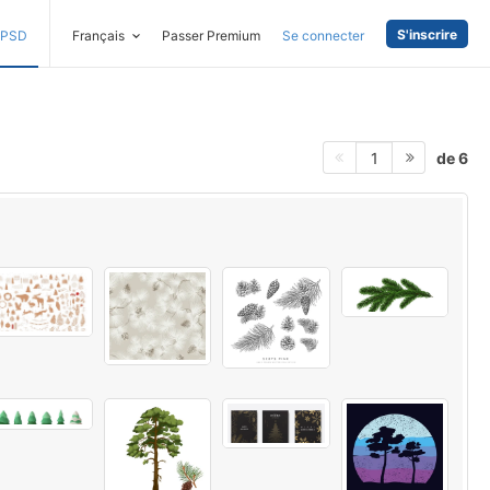
S'inscrire
PSD
Français
Passer Premium
Se connecter
de 6
1