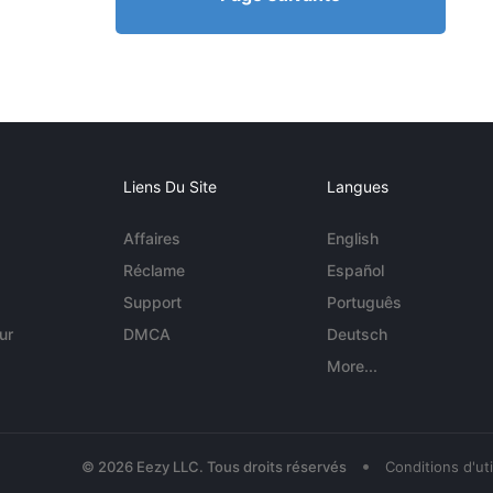
Liens Du Site
Langues
Affaires
English
Réclame
Español
Support
Português
ur
DMCA
Deutsch
More...
•
© 2026 Eezy LLC. Tous droits réservés
Conditions d'uti