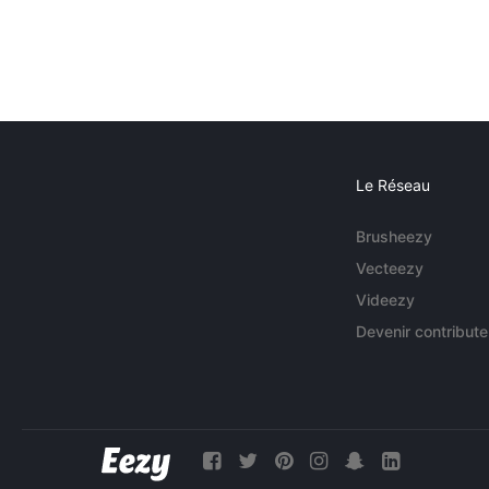
Le Réseau
Brusheezy
Vecteezy
Videezy
Devenir contribute