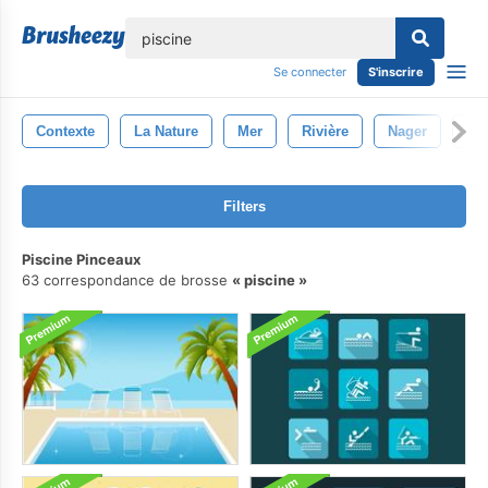
lose
Se connecter
S'inscrire
Contexte
La Nature
Mer
Rivière
Nager
Ea
Filters
Piscine Pinceaux
63 correspondance de brosse
piscine