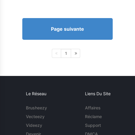
Page suivante
1
Le Réseau
Liens Du Site
Brusheezy
Affaires
Vecteezy
Réclame
Videezy
Support
Devenir
DMCA