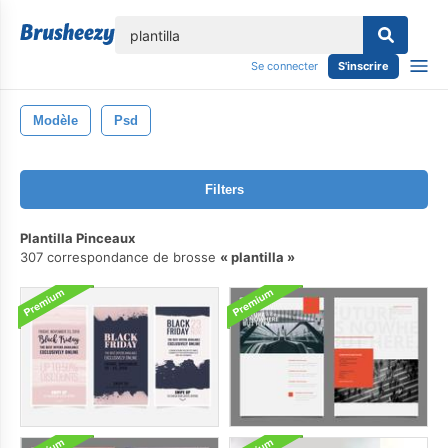
lose
Se connecter
S'inscrire
Modèle
Psd
Filters
Plantilla Pinceaux
307 correspondance de brosse
plantilla