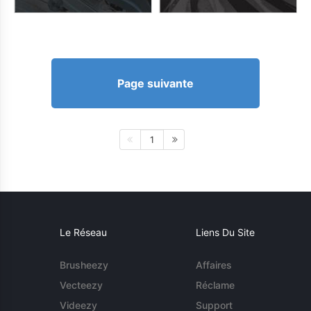
Page suivante
1
Le Réseau
Liens Du Site
Brusheezy
Affaires
Vecteezy
Réclame
Videezy
Support