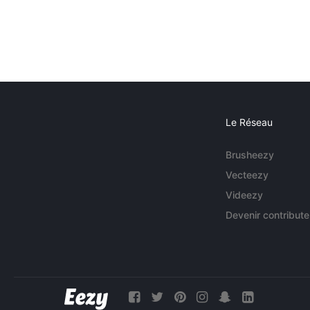
Le Réseau
Brusheezy
Vecteezy
Videezy
Devenir contribute