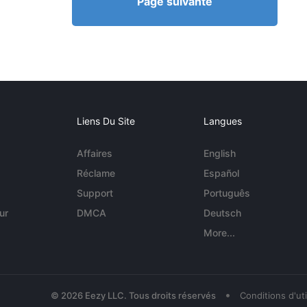
Page suivante
Liens Du Site
Langues
Affaires
English
Réclame
Español
Support
Português
ur
DMCA
Deutsch
More...
•
© 2026 Eezy LLC. Tous droits réservés
Conditions d'uti