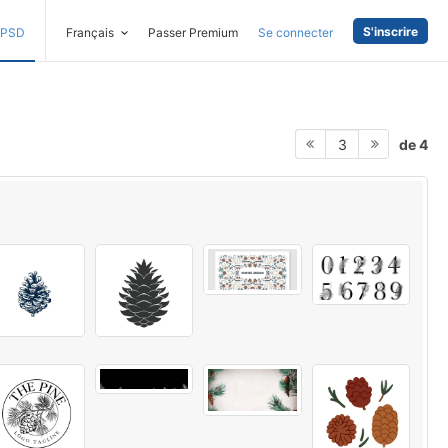
S'inscrire
PSD
Français
Passer Premium
Se connecter
de 4
3