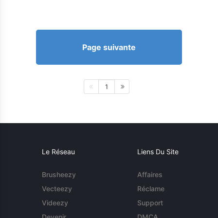
Page suivante
1
Le Réseau
Liens Du Site
Brusheezy
Affaires
Vecteezy
Réclame
Videezy
Support
Devenir
DMCA