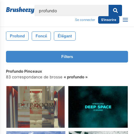
lose
Se connecter
S'inscrire
Profond
Foncé
Élégant
Filters
Profundo Pinceaux
83 correspondance de brosse
profundo