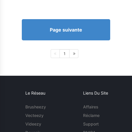
Page suivante
1
Le Réseau
Liens Du Site
Brusheezy
Affaires
Vecteezy
Réclame
Videezy
Support