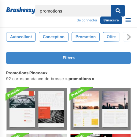
lose
Se connecter
S'inscrire
Autocollant
Conception
Promotion
Offre
Comm
Filters
Promotions Pinceaux
92 correspondance de brosse
promotions