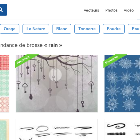
Vecteurs
Photos
Vidéo
Orage
La Nature
Blanc
Tonnerre
Foudre
Eau
ndance de brosse
rain