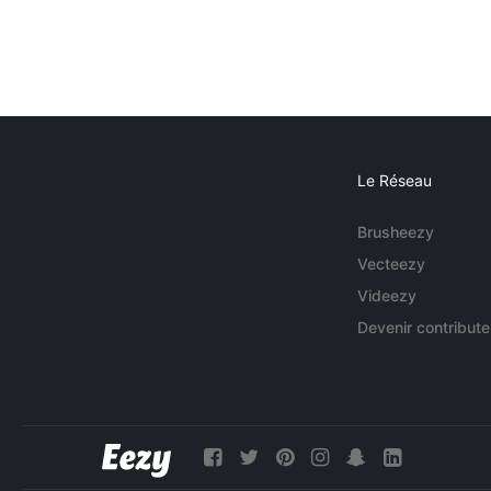
Le Réseau
Brusheezy
Vecteezy
Videezy
Devenir contribute