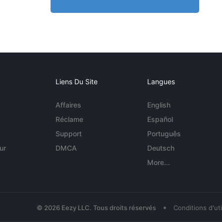
Liens Du Site
Langues
Affaires
English
Réclame
Español
Support
Português
ur
DMCA
Deutsch
More...
•
© 2026 Eezy LLC. Tous droits réservés
Conditions d'uti