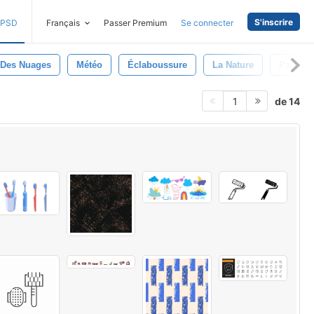
S'inscrire
PSD
Français
Passer Premium
Se connecter
Des Nuages
Météo
Éclaboussure
La Nature
Paraplu
de 14
1