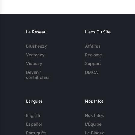
Le Réseau
Liens Du Site
Brusheezy
Affaires
Vecteezy
Réclame
Videezy
Support
Devenir
DMCA
contributeur
Langues
Nos Infos
English
Nos Infos
Español
L'Équipe
Português
Le Blogue