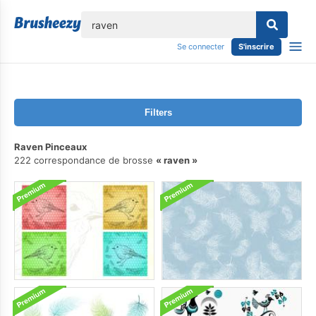
lose
Se connecter
S'inscrire
Filters
Raven Pinceaux
222 correspondance de brosse
raven