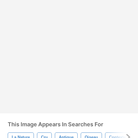
This Image Appears In Searches For
La Nature
Cru
Antique
Oiseau
Contexte