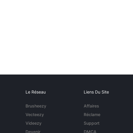
Le Réseau
Liens Du Site
Brusheezy
Affaires
Vecteezy
Réclame
Videezy
Support
Devenir
DMCA